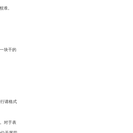
校准。
用一块干的
可行请格式
动。对于表
的位于屏四