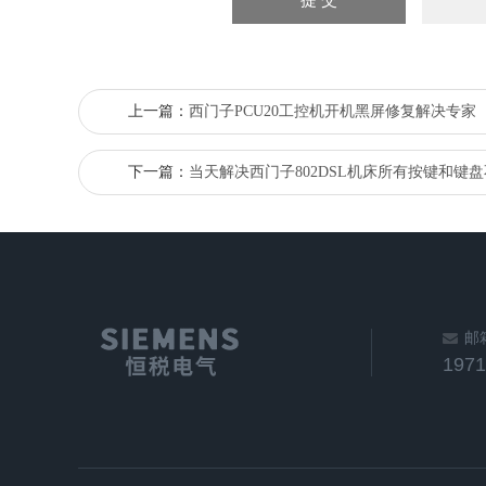
上一篇：
西门子PCU20工控机开机黑屏修复解决专家
下一篇：
当天解决西门子802DSL机床所有按键和键
邮
197