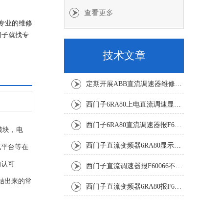
查看更多
有专业的维修
门子就找专
技术文章
定期开展ABB直流调速器维修与故障修复降低工业生产的故障风险
西门子6RA80上电直流调速显示F60068修复解决
西门子6RA80直流调速器报F60161修复方法有
模块，电
西门子直流变频器6RA80显示报F60097代码修复
试平台等在
的认可
西门子直流调速器报F60066不能复位修复解决
结出来的常
西门子直流变频器6RA80报F60005修复排除