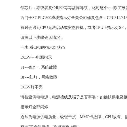
储芯片，亦或者复位时钟等等故障导致，此时这个cpu除了报
西门子S7-PLC300模块指示灯全亮公司修复包含：CPU312/3
有时会遇到CPU无法启动或突然停机，或者CPU上指示灯SF，
请按以下步骤确认情况 。
一步 看CPU的指示灯状态
DC5V----电源指示
SF---红灯，系统故障
BF---红灯，网络故障
DC5V灯不亮
请检查供电电源，电源接线及端子是否牢靠；如确认供电及接
指示灯全部闪烁
通常为电源供电质量，较强干扰，MMC卡故障，CPU故障。
有无DP通信电缆，拆掉重新上电；