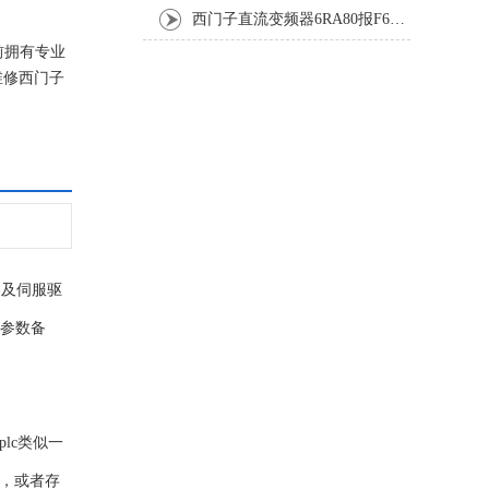
西门子直流变频器6RA80报F60005修复排除
前拥有专业
维修西门子
器及伺服驱
的参数备
lc类似一
电，或者存