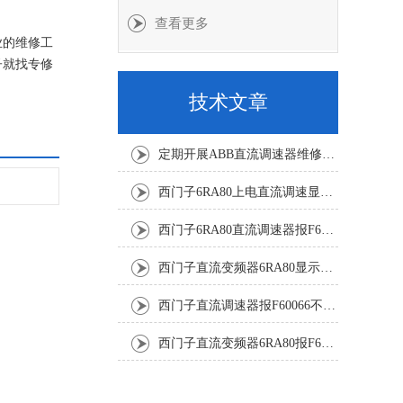
查看更多
业的维修工
子就找专修
技术文章
定期开展ABB直流调速器维修与故障修复降低工业生产的故障风险
西门子6RA80上电直流调速显示F60068修复解决
西门子6RA80直流调速器报F60161修复方法有
西门子直流变频器6RA80显示报F60097代码修复
西门子直流调速器报F60066不能复位修复解决
西门子直流变频器6RA80报F60005修复排除