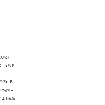
伏能源、
如：变频器
率最高的元
两种电阻应
二是低阻值