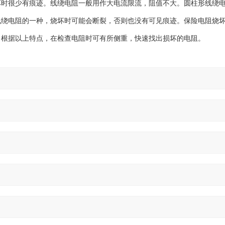
坏时很少有痕迹。线绕电阻一般用作大电流限流，阻值不大。圆柱形线绕
线绕电阻的一种，烧坏时可能会断裂，否则也没有可见痕迹。保险电阻烧
。根据以上特点，在检查电阻时可有所侧重，快速找出损坏的电阻。