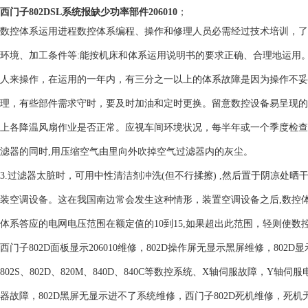
西门子802DSL系统报缺少功率部件206010
；
数控体系运用进程数控体系编程、操作和修理人员必需经过技术培训，了
环境、加工条件等:能按机床和体系运用说明书的要求正确、合理地运用
人来操作，在运用的一年内，有三分之一以上的体系故障是因为操作不妥
理，有些部件需求守时，要及时加油和定时更换。留意数控设备易呈现的
上各降温风扇作业是否正常。应视车间环境状况，每半年或一个季度检查清
滤器的同时,用压缩空气由里向外吹掉空气过滤器内的灰尘。
3.过滤器太脏时，可用中性清洁剂冲洗(但不行揉擦) ,然后置于阴凉处晒干
装空调设备。这在我国南边常会发生这种情形，装置空调设备之后,数控
体系答应的电网电压范围在额定值的10到15,如果超出此范围，轻则使数
西门子802D面板显示206010维修，802D操作屏无显示黑屏维修，802D显
802S、802D、820M、840D、840C等数控系统、X轴伺服故障，Y
器故障，802D黑屏无显示进不了系统维修，西门子802D死机维修，死