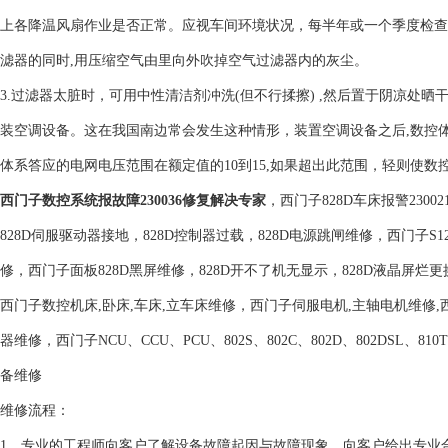
上各降温风扇作业是否正常。应视车间环境状况，每半年或一个季度检查清
滤器的同时,用压缩空气由里向外吹掉空气过滤器内的灰尘。
3.过滤器太脏时，可用中性清洁剂冲洗(但不行揉擦) ,然后置于阴凉处晒干
装空调设备。这在我国南边常会发生这种情形，装置空调设备之后,数控
体系答应的电网电压范围在额定值的10到15,如果超出此范围，轻则使数
西门子数控系统报故障230036修复解决专家
，西门子828D车床报警2300
828D伺服驱动器接地，828D控制器过载，828D电源跳闸维修，西门子S1
修，西门子面板828D黑屏维修，828D开不了机无显示，828D液晶屏烂
西门子数控机床,卧床,车床,立车床维修，西门子伺服电机,主轴电机维修
器维修，西门子NCU、CCU、PCU、802S、802C、802D、802DSL、810T、
备维修
维修流程：
1、专业的工程师向客户了解设备故障起因与故障现象，向客户给出专业