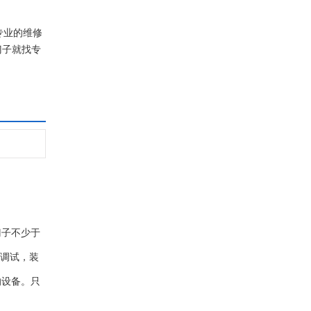
专业的维修
门子就找专
门子不少于
再调试，装
的设备。只