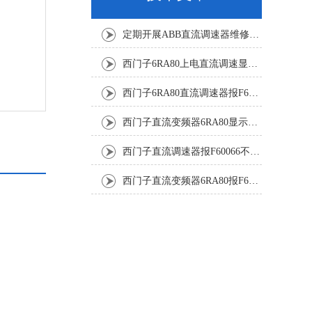
定期开展ABB直流调速器维修与故障修复降低工业生产的故障风险
西门子6RA80上电直流调速显示F60068修复解决
西门子6RA80直流调速器报F60161修复方法有
西门子直流变频器6RA80显示报F60097代码修复
西门子直流调速器报F60066不能复位修复解决
西门子直流变频器6RA80报F60005修复排除