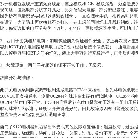
拆开机器就发现严重的短路现象，整流模块和IGBT模块爆裂，短路造
现问题，但驱动部分烧了好几处，另外储能大电容一部分都已发涨，电容
因为所有电量都是要经过这两颗铁螺丝，一旦铁螺丝生锈，很容易引起电
在话了，为了防止再次接触不良打火，在上螺丝同时焊上几股粗铜线，维
比，修复该板的电压分别为-4.7伏，-4.44伏，更换损坏器件后，可
2、西门子变频器加电前：加电试验前为保证器件安全，防止再次损坏重要
容到IGBT的供电回路是串联白炽灯泡（也就是接个假负载），通电后如
以去掉电容与IGBT之间的灯泡，装上大电容进行空载运行，正常后再接
3、故障现象：西门子变频器电源不正常工作，无显示。
故障分析与维修：
此开关电源采用脉宽调节税制集成电路UC2844来控制，首先将电源板取出
560VDC正负极通电，测量UC2844的脉冲输出端有断续脉冲，UC2844的
UC2844的供电不正常。UC2844启振后补充供电是靠变压器有一组电压
驱动脉冲互为反相，证明明开关管是好的。因此故障原因有可能是次级负载
整流管烧坏至短路,更换后通电正常。
西门子S120电机控制器输出环受限其他故障修复包括；温度故障，过
压无输出，烧保险，跳闸，炸模块，欠压，过流，黄灯不亮，指示灯全不