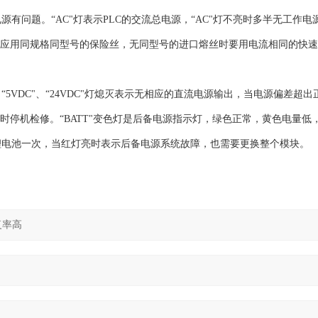
有问题。“AC"灯表示PLC的交流总电源，“AC"灯不亮时多半无工作电
是应用同规格同型号的保险丝，无同型号的进口熔丝时要用电流相同的快
DC"、“24VDC"灯熄灭表示无相应的直流电源输出，当电源偏差超出
时停机检修。“BATT"变色灯是后备电源指示灯，绿色正常，黄色电量低
锂电池一次，当红灯亮时表示后备电源系统故障，也需要更换整个模块。