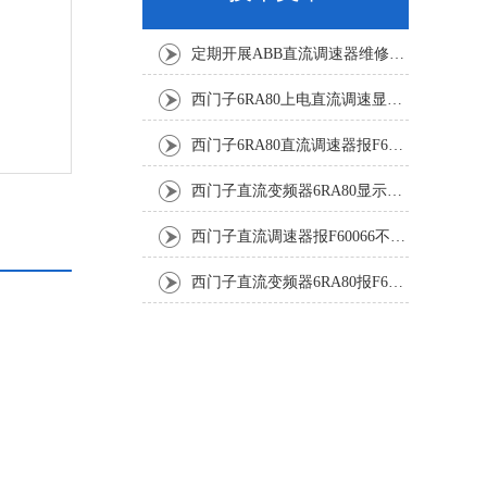
定期开展ABB直流调速器维修与故障修复降低工业生产的故障风险
西门子6RA80上电直流调速显示F60068修复解决
西门子6RA80直流调速器报F60161修复方法有
西门子直流变频器6RA80显示报F60097代码修复
西门子直流调速器报F60066不能复位修复解决
西门子直流变频器6RA80报F60005修复排除