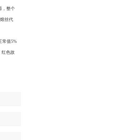
源，整个
速熔丝代
正常值5%
，红色故