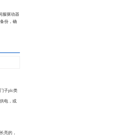
伺服驱动器
数备份，确
子plc类
者供电，或
色长亮的，