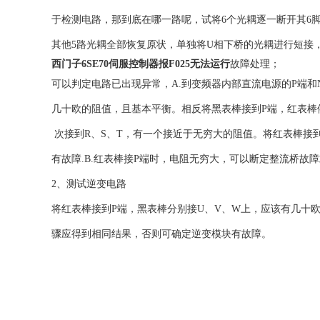
于检测电路，那到底在哪一路呢，试将6个光耦逐一断开其6脚接
其他5路光耦全部恢复原状，单独将U相下桥的光耦进行短接
西门子6SE70伺服控制器报F025无法运行
故障处理；
可以判定电路已出现异常，A.到变频器内部直流电源的P端和
几十欧的阻值，且基本平衡。相反将黑表棒接到P端，红表棒
次接到R、S、T，有一个接近于无穷大的阻值。将红表棒接
有故障.B.红表棒接P端时，电阻无穷大，可以断定整流桥故
2、测试逆变电路
将红表棒接到P端，黑表棒分别接U、V、W上，应该有几十
骤应得到相同结果，否则可确定逆变模块有故障。