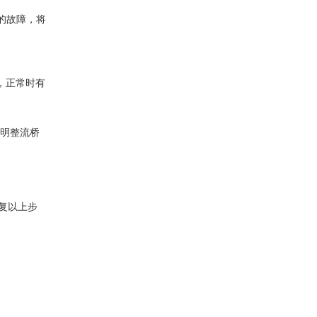
出的故障，将
，正常时有
说明整流桥
复以上步