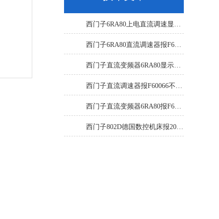
西门子6RA80上电直流调速显示F60068修复解决
西门子6RA80直流调速器报F60161修复方法有
西门子直流变频器6RA80显示报F60097代码修复
西门子直流调速器报F60066不能复位修复解决
西门子直流变频器6RA80报F60005修复排除
西门子802D德国数控机床报207016停机修复