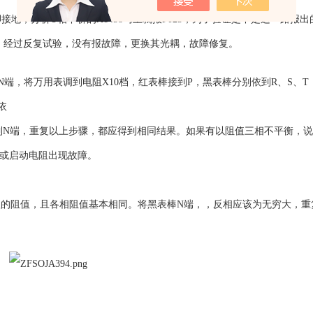
地，分析U相下桥的A1458马上就报F025，为了验证是不是这一路报
，经过反复试验，没有报故障，更换其光耦，故障修复。
N端，将万用表调到电阻X10档，红表棒接到P，黑表棒分别依到R、S、T
依
到N端，重复以上步骤，都应得到相同结果。如果有以阻值三相不平衡，
障或启动电阻出现故障。
欧的阻值，且各相阻值基本相同。将黑表棒N端，，反相应该为无穷大，重