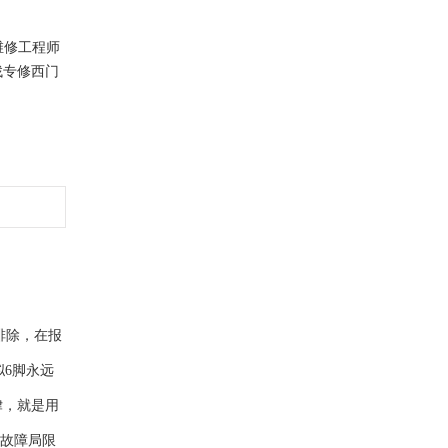
维修工程师
找专修西门
排除，在报
拟6脚永远
律，就是用
，故障局限