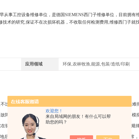
内较早从事工控设备维修单位，是德国SIEMENS西门子维修单位，目前拥有
修技术的研究,保证不在次损坏机器，不收取任何检测费用,维修西门子就
应用领域
环保,农林牧渔,能源,包装/造纸/印刷
过6路驱动都有检测光耦A1458，此机务规律报F025，看起来故障很难
欢迎您！
障到底出在哪一路，干脆将6路A1458第6脚全部与其5脚人为短路，模
来自局域网的朋友！有什么可以帮
助您的吗？
实在驱动板上，和主板没有关系，在屏蔽掉F011报警信号后，发现一个规
脚接地后测试波形相当正常，也不报任何故障，说明脉冲放大电路全部正常