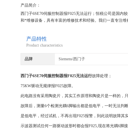
产品简介：
西门子6SE70伺服控制器报F025无法运行；恒税公司是国
和*维修设备，具有丰富的维修技术和经验。我们一直专注维
子公司！
产品特性
Product characteristics
品牌
Siemens/西门子
西门子6SE70伺服控制器报F025无法运行
故障处理；
75KW驱动无规律报F025故障。
此电路没有采用陶瓷片，其实工作原理和陶瓷片是一样的，只不
故障后，测量6个检测光耦6脚输出都是低电平，一时无法判断故
是低电平，经过试机，不再出现F025报警，到此说明故障其
示波器测试任何一路驱动波形时都会报F025,现在将光耦6