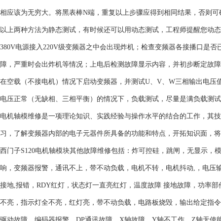
相应该为无穷大。将黑表棒N端，重复以上步骤应得到相同结果，否则可
以上两种方法为静态测试，有时候还可以用动态测试，工程师提醒您动态
380V电源接入220V级变频器之中会出现炸机；检查变频器各接播口
障，严重时会出炸机等情况；上电后检测故障显示内容，并初步断定故障
在空载（不接电机）情况下启动变频器，并测试U、V、W三相输出电压
电压正常（无缺相、三相平衡）的情况下，负载测试，尽量是满负载测试
电机轴模维修是一项理论知识、实践经验与操作水平的结合的工作，其技
习，了解变频器内部的电子元器件所具备的功能和特点，开拓知识面，
西门子S120电机轴模块其他故障维修包括：炸可控硅，跳闸，无显示
响，变频器报警，通讯不上，带不动负载，电机不转，电机抖动,，电压
接地,报错，RDY红灯，状态灯一直亮红灯，温度故障 接地故障，功率部
不亮，指示灯全不亮，红灯亮，带不动负载，电路板烧毁，输出给定指令无
驱动故障，编码器报警，DP通讯故障，X轴故障，Y轴不工作，Z轴无使