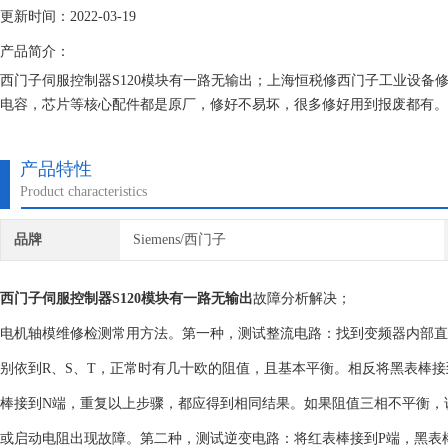
更新时间：2022-03-19
产品简介：
西门子伺服控制器S120模块有一路无输出；上海恒税修西门子工业设
电容，芯片等核心配件都是原厂，修好不易坏，很多修好用到报废都有。
在线测速仪都齐全，在加上西门子维修团队，可以确保西门子维修成功率
产品特性
Product characteristics
品牌
Siemens/西门子
西门子伺服控制器S120模块有一路无输出
故障分析解决；
电机轴模维修检测常用方法。第一种，测试整流电路：找到变频器内部直流
别依到R、S、T，正常时有几十欧的阻值，且基本平衡。相反将黑表棒接
棒接到N端，重复以上步骤，都应得到相同结果。如果阻值三相不平衡，
或启动电阻出现故障。第二种，测试逆变电路：将红表棒接到P端，黑表