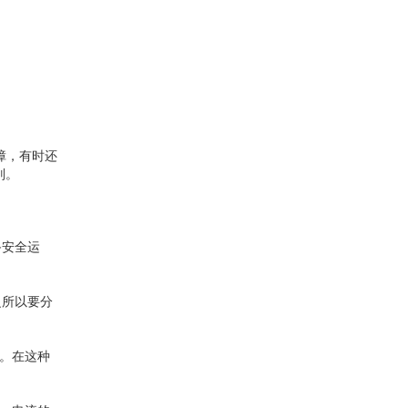
障，有时还
别。
备安全运
之所以要分
些。在这种