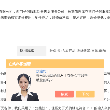
电气有限公司，西门子伺服驱动器售后服务公司，长期修理库存西门子伺服驱
障来准确核实维修费用，配件充足，维修价格低，技术过硬，返修率低，
得信赖的长期合作伙伴。
应用领域
环保,食品/农产品,农林牧渔,文体,能源
欢迎您！
子触摸屏维修的基本情况：触摸屏开不了机，首先电源是否正常，还是系
来自局域网的朋友！有什么可以帮
助您的吗？
致开不了机，电路板出现故障：这个时候就需要进行西门子触摸屏维修的
都是DAP等高度集成的芯片作为控制核心，维修的时候需要对照触摸屏
维修人员进行操作。，比如：德国 VDF 数控大车的第 2 刀板中有 5
备件，我们采用了 " 短接法" ，使压力开关的触点符合 PLC 的输入条