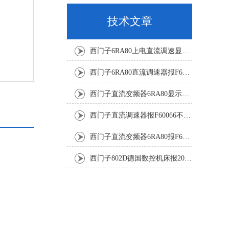
技术文章
西门子6RA80上电直流调速显示F60068修复解决
西门子6RA80直流调速器报F60161修复方法有
西门子直流变频器6RA80显示报F60097代码修复
西门子直流调速器报F60066不能复位修复解决
西门子直流变频器6RA80报F60005修复排除
西门子802D德国数控机床报207016停机修复