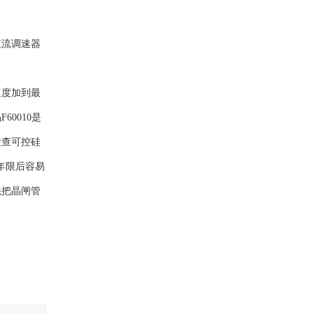
直流调速器
速度加到最
0010是
检查可控硅
年限后容易
先把晶闸管