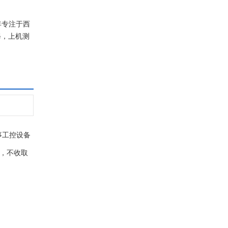
年专注于西
修，上机测
事工控设备
器，不收取