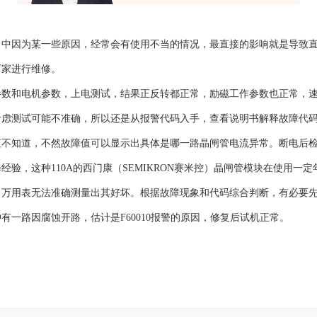
当中因为某一些原因，经常会有使用不当的情况，最直接的影响就是导致
厂家进行维修。
参数和电机参数，上电测试，结果正反转都正常，励磁工作参数也正常，
测试可能不准确，所以还是从报警代码入手，查看说明书解释故障代码F6
值不知道，不然故障值可以显示出具体是哪一路晶闸管电流异常。断电后
验，这种110A的西门康（SEMIKRON赛米控）晶闸管模块在使用一定
，万用表无法准确测量出其好坏。根据故障现象和代码综合判断，有必要
一路因腐蚀开路，估计是F60010报警的原因，修复后试机正常。