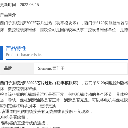
更新时间：2022-06-15
产品简介：
西门子系统报F30025芯片过热（功率模块坏），西门子S120伺服控制器
床，数控镗铣床维修，恒税公司是国内较早从事工控设备维修单位，是德国
具有丰富的维修技术和经验。我们一直专注维修技术的研究,保证不在次
产品特性
Product characteristics
品牌
Siemens/西门子
西门子系统报F30025芯片过热（功率模块坏）
，西门子S120伺服控制器
床，数控镗铣床维修。
检查该坐标的机械部分运行是否正常，包括机械传动的各个环节，具体检
当，导轨、丝杠润滑油路是否正常，润滑是否充足。可以将电机与丝杠脱
应判定丝杠轴承损坏，进行更换，
.该通道电机的电缆接头有无烧黑或者接触不良现象，
.电机是否缺相，
.驱动器的直流母线的连接，