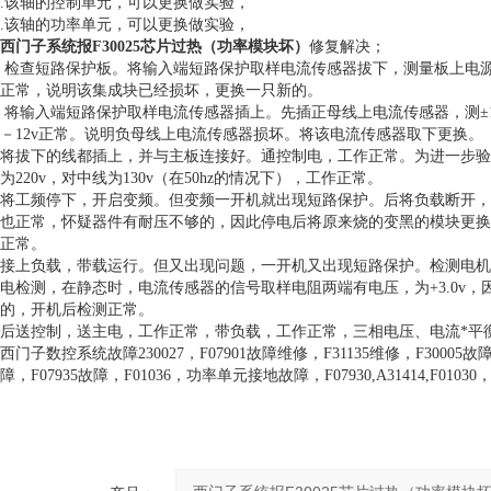
.该轴的控制单元，可以更换做实验，
.该轴的功率单元，可以更换做实验，
西门子系统报F30025芯片过热（功率模块坏）
修复解决；
检查短路保护板。将输入端短路保护取样电流传感器拔下，测量板上电源电压，±1
正常，说明该集成块已经损坏，更换一只新的。
将输入端短路保护取样电流传感器插上。先插正母线上电流传感器，测±12v，
－12v正常。说明负母线上电流传感器损坏。将该电流传感器取下更换。
将拔下的线都插上，并与主板连接好。通控制电，工作正常。为进一步验证
为220v，对中线为130v（在50hz的情况下），工作正常。
将工频停下，开启变频。但变频一开机就出现短路保护。后将负载断开，变
也正常，怀疑器件有耐压不够的，因此停电后将原来烧的变黑的模块更换。更换
正常。
接上负载，带载运行。但又出现问题，一开机又出现短路保护。检测电机
电检测，在静态时，电流传感器的信号取样电阻两端有电压，为+3.0v
的，开机后检测正常。
后送控制，送主电，工作正常，带负载，工作正常，三相电压、电流*平
西门子数控系统故障230027，F07901故障维修，F31135维修，F30005故障
障，F07935故障，F01036，功率单元接地故障，F07930,A31414,F01030