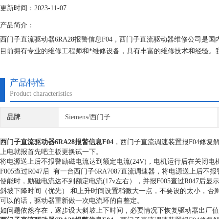
更新时间：2023-11-07
产品简介：
西门子直流驱动器6RA28报警信息F04，西门子直流驱动器维修公司是国
目前拥有专业的维修工程师和*维修设备，具有丰富的维修技术和经验。
天修复，不收取任何检测费用,维修西门子就找专修西门子公司！
产品特性
Product characteristics
品牌
Siemens/西门子
西门子直流驱动器6RA28报警信息F04
，西门子直流调速装置报F04修复
上电就报首先吧主板更换试一下。
将电源送上后不报警励磁电流达到额定电流(24V)，电机运行后在关闭电
F005查过R047后 有一台西门子6RA7087直流调速器，将电源送上后
使能时，励磁电流达不到额定电流(17v左右），并报F005查过R047后
斜坡下降时间（优先） 和上升时间设置稍微大一点，不要设的太小，否
可以的话，驱动器重新做一次电流环的自整定。
如问题依然存在，逐步设大斜坡上下时间，必要情况下恢复驱动器出厂值