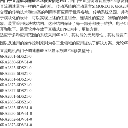
西门子直流驱动器6RA28报警信息F04
，西门子直流调速装置报F04修复
直流调速器为一样的产品电机、传动系统的运动器官SIMOREG K 6R
合理的传动技术和zui高的利用率而应用于世界各地。传动系统坚固、并有宽
于模块化的设计，可以实现上述的任意组合。连续性的监控、准确的诊断、维修
凑。装置采用模块式结构。这种结构保证了每一部分都便于维护。电子组
开和取下。装置软件存放于直插式EPROM中，更换方便。
适应于多种应用范围的系统采用6RA28，其功能的无局限性，其功能宽
围以及通用的操作控制原则为各工业领域的应用提供了解决方案。无论6R
直流电机西门子调速器6RA28显示故障F04修复型号；
6RA2881-6DS21-0
6RA2830-6DV61-0
6RA2825-6DS21-0
6RA2828-6DS21-0
6RA2831-6DS21-0
6RA2875-6DS21-0
6RA2877-6DS21-0
6RA2881-6DS21-0
6RA2885-6DS21-0
6RA2825-6DV61-0
6RA2830-6DV61-0
6RA2832-6DV61-0
6RA2875-6DV61-0