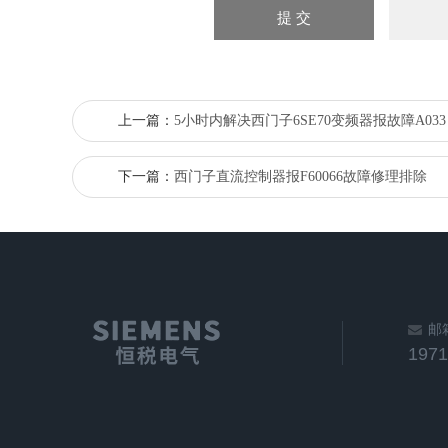
上一篇：
5小时内解决西门子6SE70变频器报故障A033
下一篇：
西门子直流控制器报F60066故障修理排除
邮
197