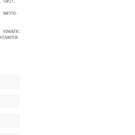
、OP27、
MP370-
、SIMATIC
、STARTER