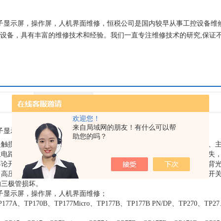
子显示屏，操作屏，人机界面维修，恒税公司是国内较早从事工控设备维
维修设备，具有丰富的维修技术和经验。我们一直专注维修技术的研究,保证
！
应用领域
医疗卫生,化工,地矿,道路/轨道/船舶
欢迎您！
来自局域网的朋友！有什么可以帮
子显示屏，操作屏，人机界面维修
助您的吗？
是触摸屏面板驱动电路问题、触摸屏面板供电电路问题、屏线接触不良、
生电路工作正常，但触摸屏面板没有得到驱动信号。如果关机后画面消失
不论开机还是关机，只要插上电源，高压产生电路始终处于工作状态，背
向高压产生电路发出的开关信号失去了控制。由于主板微处理器发出的开
的三极管损坏。
子显示屏，操作屏，人机界面维修；
TP170B、TP177Micro、TP177B、TP177B PN/DP、TP270、TP27