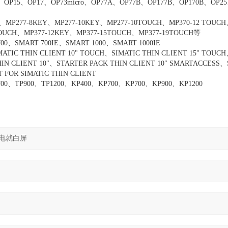
、OP17、OP73micro、OP77A、OP77B、OP177B、OP170B、OP25
-8KEY、MP277-10KEY、MP277-10TOUCH、MP370-12 TOUCH、
TOUCH、MP377-12KEY、MP377-15TOUCH、MP377-19TOUCH等
MART 700IE、SMART 1000、SMART 1000IE
THIN CLIENT 10" TOUCH、SIMATIC THIN CLIENT 15" TOUCH
THIN CLIENT 10"、STARTER PACK THIN CLIENT 10" SMARTACCESS
 FOR SIMATIC THIN CLIENT
00、TP900、TP1200、KP400、KP700、KP700、KP900、KP1200