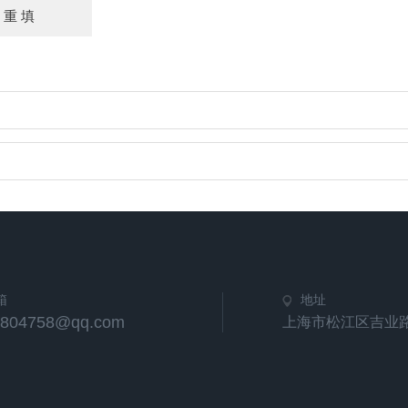
箱
地址
1804758@qq.com
上海市松江区吉业路4