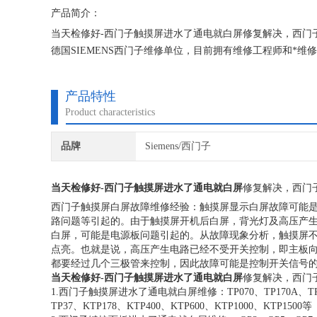
产品简介：
当天检修好-西门子触摸屏进水了通电就白屏修复解决，西门
德国SIEMENS西门子维修单位，目前拥有维修工程师和*
机器，不收取任何检测费用,维修西门子就找专修西门子公司
产品特性
Product characteristics
品牌
Siemens/西门子
当天检修好-西门子触摸屏进水了通电就白屏
修复解决，西门
西门子触摸屏白屏故障维修经验：触摸屏显示白屏故障可能
路问题等引起的。由于触摸屏开机后白屏，背光灯及高压产
白屏，可能是电源板问题引起的。从故障现象分析，触摸屏
点亮。也就是说，高压产生电路已经不受开关控制，即主板
都要经过几个三极管来控制，因此故障可能是控制开关信号
当天检修好-西门子触摸屏进水了通电就白屏
修复解决，西门
1.西门子触摸屏进水了通电就白屏维修：TP070、TP170A、TP177A、
TP37、KTP178、KTP400、KTP600、KTP1000、KTP1500等