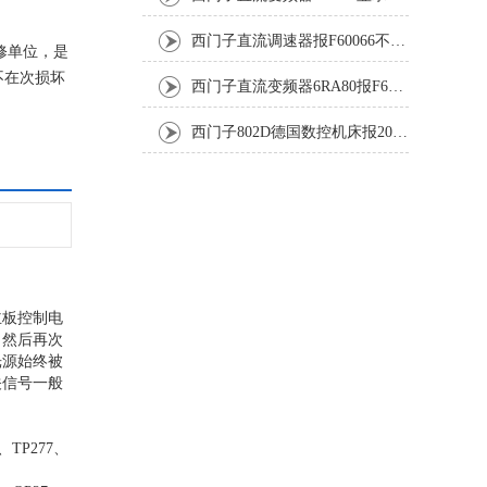
西门子直流调速器报F60066不能复位修复解决
修单位，是
不在次损坏
西门子直流变频器6RA80报F60005修复排除
西门子802D德国数控机床报207016停机修复
主板控制电
，然后再次
光源始终被
关信号一般
、TP277、