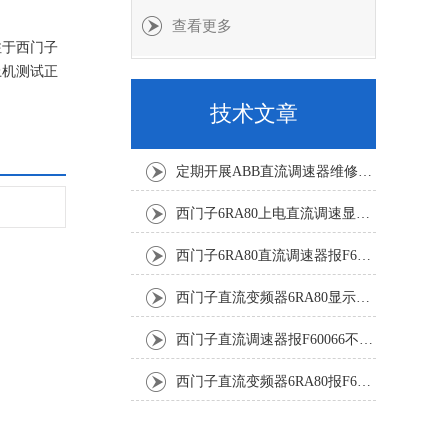
查看更多
注于西门子
上机测试正
技术文章
定期开展ABB直流调速器维修与故障修复降低工业生产的故障风险
西门子6RA80上电直流调速显示F60068修复解决
西门子6RA80直流调速器报F60161修复方法有
西门子直流变频器6RA80显示报F60097代码修复
西门子直流调速器报F60066不能复位修复解决
西门子直流变频器6RA80报F60005修复排除