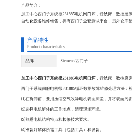
产品简介：
加工中心西门子系统报231885电机网口坏，镗铣床，数控
自动化设备维修销售，拥有西门子全套测试平台，另外仓库
常后提供给客户， 使设备能达到现场正常使用。为用户节约
产品特性
Product characteristics
品牌
Siemens/西门子
加工中心西门子系统报231885电机网口坏
，镗铣床，数控磨
西门子系统伺服电机报F31885循环数据故障维修处理方法
⑴在拆卸前，要用压缩空气吹净电机表面灰尘，并将表面污
⑵选择电机解体的工作地点，清理现场环境。
⑶熟悉电机结构特点和检修技术要求。
⑷准备好解体所需工具（包括工具）和设备。