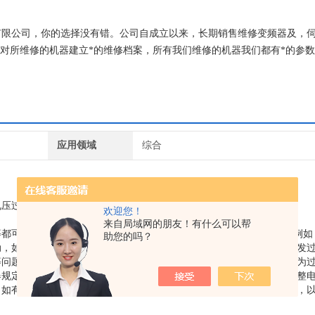
气有限公司，你的选择没有错。公司自成立以来，长期销售维修变频器及，
，对所维修的机器建立*的维修档案，所有我们维修的机器我们都有*的参
应用领域
综合
电压过高或检测电路故障。
欢迎您！
来自局域网的朋友！有什么可以帮
都可能导致输入到伺服驱动器的电压超出正常范围，从而引发E10。例如
助您的吗？
动，如果此时伺服驱动器的输入电压超过了其额定电压的上限，就会触发
等问题，会使输出的直流电压出现纹波或尖峰，被驱动器检测到后判定为
器规定的电压范围内。如果输入电压过高，需要检查电网电压情况或调整
，如有损坏，及时更换。对于老化的滤波电容，未全损坏，也建议更换，