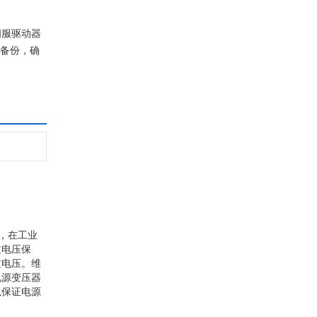
伺服驱动器
数备份，确
，在工业
过电压保
过电压。维
电源变压器
以保证电源