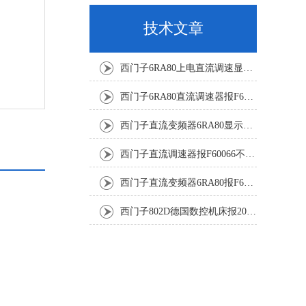
技术文章
西门子6RA80上电直流调速显示F60068修复解决
西门子6RA80直流调速器报F60161修复方法有
西门子直流变频器6RA80显示报F60097代码修复
西门子直流调速器报F60066不能复位修复解决
西门子直流变频器6RA80报F60005修复排除
西门子802D德国数控机床报207016停机修复