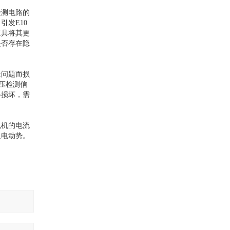
检测电路的
发E10
工具将其更
是否存在隐
量问题而损
压检测信
器损坏，需
电机的电流
反电动势。