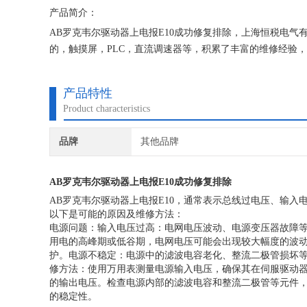
产品简介：
AB罗克韦尔驱动器上电报E10成功修复排除，上海恒税电
的，触摸屏，PLC，直流调速器等，积累了丰富的维修经验
保我们维修的机器上机即能使用。
产品特性
Product characteristics
品牌
其他品牌
AB罗克韦尔驱动器上电报E10成功修复排除
AB罗克韦尔驱动器上电报E10，通常表示总线过电压、输入
以下是可能的原因及维修方法：
电源问题：输入电压过高：电网电压波动、电源变压器故障等
用电的高峰期或低谷期，电网电压可能会出现较大幅度的波
护。电源不稳定：电源中的滤波电容老化、整流二极管损坏
修方法：使用万用表测量电源输入电压，确保其在伺服驱动
的输出电压。检查电源内部的滤波电容和整流二极管等元件
的稳定性。