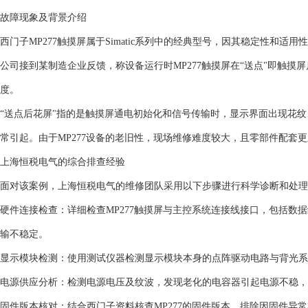
故障现象及背景介绍
西门子MP277触摸屏属于Simatic系列中的经典型号，因其稳定性和
公司接到某制造企业反馈，称设备运行时MP277触摸屏在“送点"即触
度。
“送点后花屏"指的是触摸屏通电初始化和信号传输时，显示界面出现花
常引起。由于MP277设备的老旧性，现场维修难度较大，且零部件配套
上海恒税电气的综合排查经验
面对该案例，上海恒税电气的维修团队采用以下步骤进行科学诊断和处理
硬件连接检查：详细检查MP277触摸屏与主控系统连接线接口，包括数
输不稳定。
显示模块检测：使用测试仪器检测显示模块本身的点阵驱动电路与背光
电源供应分析：检测电源电压及纹波，发现老化的电容器引起电源不稳，
固件版本核对：结合西门子资料核查MP277的固件版本，排除因固件异