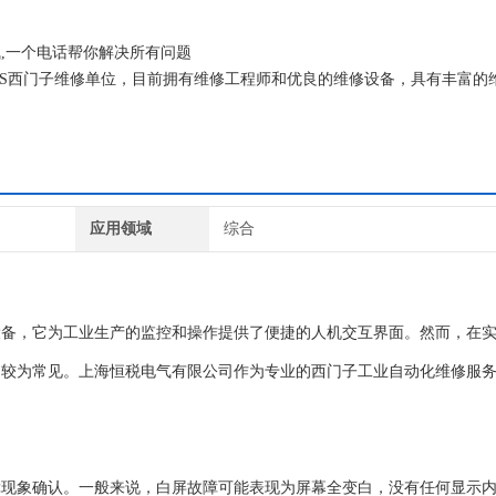
气,一个电话帮你解决所有问题
ENS西门子维修单位，目前拥有维修工程师和优良的维修设备，具有丰富的
坏机器，不收取任何检测费用,维修西门子就找专修西门子公司！
应用领域
综合
的设备，它为工业生产的监控和操作提供了便捷的人机交互界面。然而，在
问题较为常见。上海恒税电气有限公司作为专业的西门子工业自动化维修服
故障现象确认。一般来说，白屏故障可能表现为屏幕全变白，没有任何显示