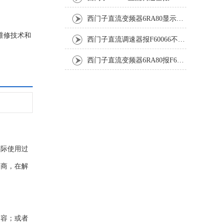
西门子直流变频器6RA80显示报F60097代码修复
维修技术和
西门子直流调速器报F60066不能复位修复解决
西门子直流变频器6RA80报F60005修复排除
实际使用过
务商，在解
内容；或者