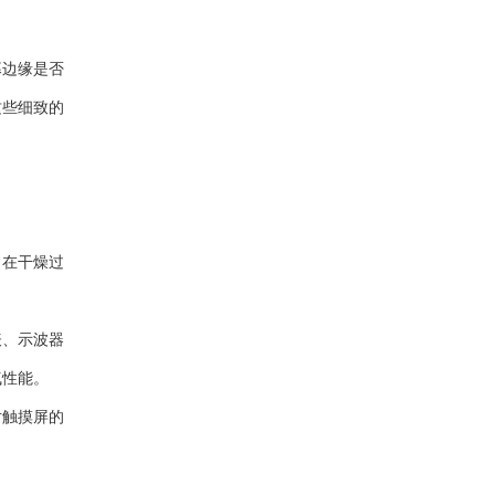
幕边缘是否
这些细致的
。在干燥过
表、示波器
气性能。
对触摸屏的