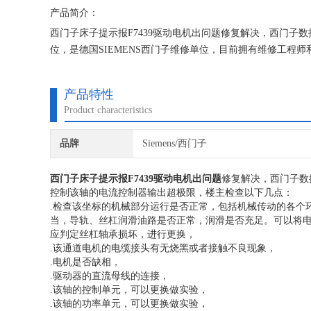
产品简介：
西门子床子提示报F7439驱动电机出问题修复解决，西门
位，是德国SIEMENS西门子维修单位，目前拥有维修工程
保证不在次损坏机器，不收取任何检测费用,维修西门子就找
产品特性
Product characteristics
品牌
Siemens/西门子
西门子床子提示报F7439驱动电机出问题
修复解决，西门子数
控制该轴的电流控制器输出超极限，楼主检查以下几点：
.检查该坐标的机械部分运行是否正常，包括机械传动的各个
当，导轨、丝杠润滑油路是否正常，润滑是否充足。可以将
应判定丝杠轴承损坏，进行更换，
.该通道电机的电缆接头有无烧黑或者接触不良现象，
.电机是否缺相，
.驱动器的直流母线的连接，
.该轴的控制单元，可以更换做实验，
.该轴的功率单元，可以更换做实验，