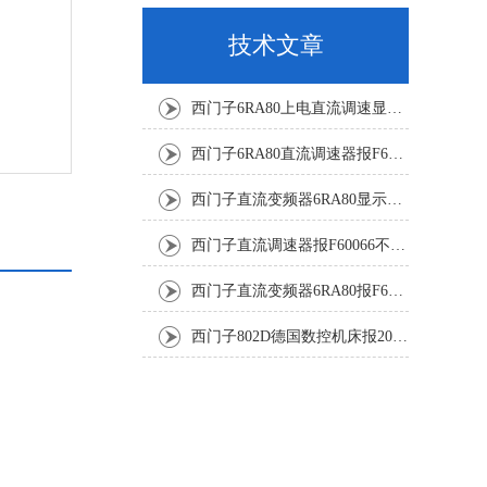
技术文章
西门子6RA80上电直流调速显示F60068修复解决
西门子6RA80直流调速器报F60161修复方法有
西门子直流变频器6RA80显示报F60097代码修复
西门子直流调速器报F60066不能复位修复解决
西门子直流变频器6RA80报F60005修复排除
西门子802D德国数控机床报207016停机修复