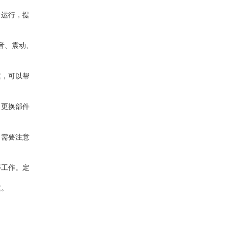
常运行，提
音、震动、
案，可以帮
。更换部件
，需要注意
等工作。定
案。