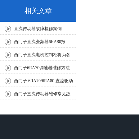
相关文章
直流传动器故障检修案例
西门子直流变频器6RA80报
F60005修复排除
西门子直流电机控制柜将为各
个行业带来更多的创新和价值
西门子6RA70调速器维修方法
的详细介绍分享
西门子 6RA70/6RA80 直流驱动
器原理科普，实用维修要点汇
西门子直流传动器维修常见故
总
障现象与诊断分享