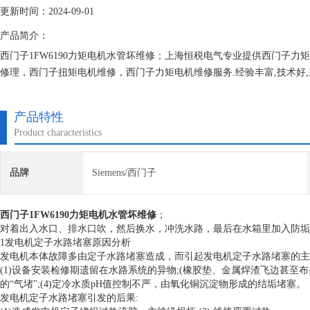
更新时间：2024-09-01
产品简介：
西门子1FW6190力矩电机水管坏维修；上海恒税电气专业提供西门子
修理，西门子扭矩电机维修，西门子力矩电机维修服务.经验丰富,技术好
电机等自动化产品，保证不二次损坏机器，不收取任何检测费。
产品特性
Product characteristics
品牌
Siemens/西门子
西门子1FW6190力矩电机水管坏维修
；
对着出入水口、排水口吹，然后换水，冲洗水路，最后在水箱里加入防垢
1发电机定子水路堵塞原因分析
发电机本体故障多由定子水路堵塞造成，而引起发电机定子水路堵塞的主
(1)设备安装检修期遗留在水路系统的异物;(橡胶垫、金属焊渣飞边甚至布条
的“气堵";(4)定冷水质pH值控制不严，由氧化铜沉淀物形成的结垢堵塞。
发电机定子水路堵塞引发的后果: