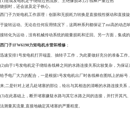
(1)造成发电机定子绕组过热流胶、主绝缘损坏;(2) 线棒严重过热
烧损时，还会波及定子铁心。
西门子力矩电机工作原理：创新和无损耗力转换是直接线性驱动和直接旋
于旋转运动。无论在任何应用情况下，这两种系列都保证了zui高的动
接转化为运动，没有机械传动系统的能量损耗和迂回。另一方面，集成的
西门子1FW6190力矩电机水管坏维修
；
迅速安排1号发电机打开端盖、抽转子工作，为此要做好充分的准备工作
(2)由于1号发电机定子绕组各线棒之间的水路连接关系比较复杂，为保证
给予电厂大力的配合，一是根据1号发电机出厂时各线棒在图纸上的标号
来;二是针对上述几处堵塞的部位，绘出与其相连的清晰的水路连接关系
(3)在此基础上，断开堵塞嫌疑水路与其它水路之间的连接，并打开其汽
法测量其流量,直接地确定其堵塞的严重程度。