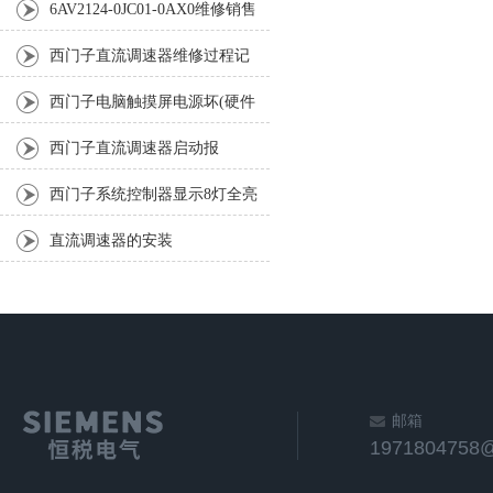
6AV2124-0JC01-0AX0维修销售
单位（西门子屏）
西门子直流调速器维修过程记
录
西门子电脑触摸屏电源坏(硬件
修复经验17年)
西门子直流调速器启动报
F60036（3小时帮企业修好）
西门子系统控制器显示8灯全亮
4小时修复排除
直流调速器的安装
邮箱
1971804758