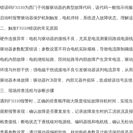
错误码F31110为西门子伺服驱动器的典型故障代码，该代码一般指示
启动时报警驱动器保护机制触发，电机停转，系统进入故障状态。理解这
二、触发F31110错误的常见原因
硬件连接异常：电机与驱动器的接线不良，尤其是电流测量回路或电源线
驱动器参数配置错误：参数设置不符合电机实际规格，导致电流限制阈值
电机内部故障：电机绕组短路、匝间短路等内部故障产生异常电流，驱动
环境与外部干扰：强电磁干扰或接地不良引发驱动器误判电流异常，从而
驱动器本体故障：驱动器PCB异常、内部元器件损坏，造成错误信号反馈
三、现场排查流程与诊断步骤
遇到F31110报警时，正确的排查顺序能大限度缩短故障待机时间，实现
观察报警表现：确认故障是否重复发生，记录故障发生时的工况状况及报
检查接线：断电状态下逐线核对电源线、编码器线和电机线，确认无松动
查看参数设置：通过驱动器编程软件，核对电机参数及过电流保护值是否