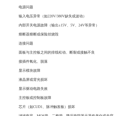
‌电源问题‌
输入电压异常（如220V/380V缺失或波动）
内部开关电源故障（输出±15V、5V、24V等异常）
熔断器熔断或保险丝烧毁
‌连接问题‌
面板与主控板之间的排线松动、断裂或接触不良
接插件氧化、脱落
‌显示模块故障‌
液晶屏或背光损坏
显示驱动电路失效
‌主控板或控制板故障‌
芯片（如CUD1、脉冲触发板）损坏
滤波电容、MOS管、二极管、降压电阻等元器件老化或击穿