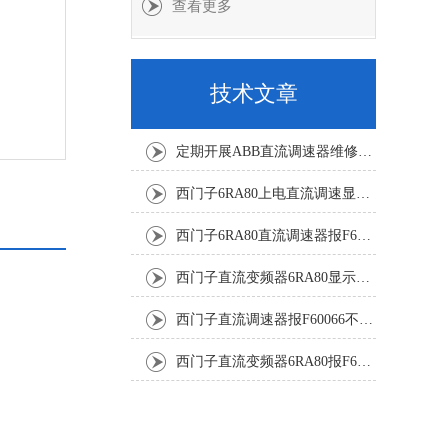
查看更多
技术文章
定期开展ABB直流调速器维修与故障修复降低工业生产的故障风险
西门子6RA80上电直流调速显示F60068修复解决
西门子6RA80直流调速器报F60161修复方法有
西门子直流变频器6RA80显示报F60097代码修复
西门子直流调速器报F60066不能复位修复解决
西门子直流变频器6RA80报F60005修复排除