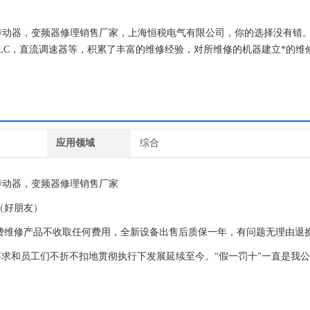
，传动器，变频器修理销售厂家，上海恒税电气有限公司，你的选择没有错
LC，直流调速器等，积累了丰富的维修经验，对所维修的机器建立*的维
器上机即能使用。
应用领域
综合
传动器，变频器修理销售厂家
（好朋友）
费维修产品不收取任何费用，全新设备出售后质保一年，有问题无理由退
求和员工们不折不扣地贯彻执行下发展延续至今。“假一罚十"一直是我