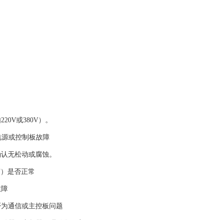
0V或380V）。
电源或控制板故障‌
确认无松动或腐蚀。
）是否正常‌
障‌
为通信或主控板问题‌