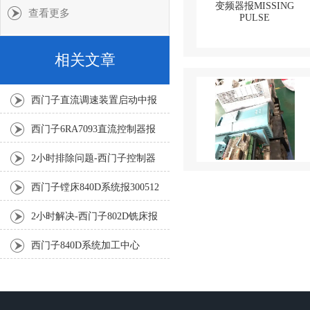
查看更多
相关文章
西门子直流调速装置启动中报
F030三小时修复好
西门子6RA7093直流控制器报
F004修复解决方法
2小时排除问题-西门子控制器
电机报F31885故障修复
西门子镗床840D系统报300512
耦合故障3小时排除修复
2小时解决-西门子802D铣床报
25000主动编码器出错修复
西门子840D系统加工中心
300501成功排除修复