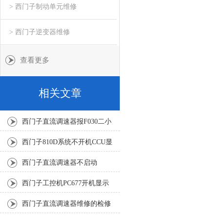
> 西门子制动单元维修
> 西门子逆变器维修
查看更多
相关文章
西门子直流调速器报F030二小
时解决（修完有测试视频）
西门子810D系统不开机CCU显
示109成功修好
西门子直流调速器不启动
西门子工控机PC677开机显示
器不亮（成功修好）质保半年
西门子直流调速器维修的检修