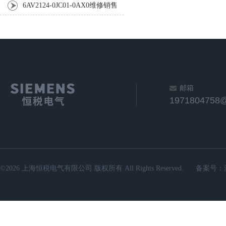
方法
6AV2124-0JC01-0AX0维修销售
单位（西门子屏）
邮箱
1971804758
©2026 上海恒税电气有限公司 版权所有 All Rights Reserved.
备案号：