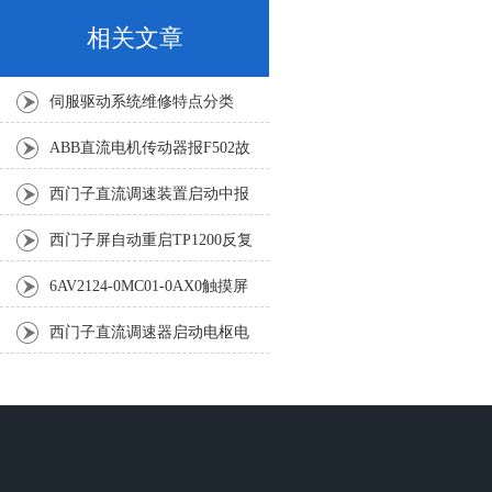
相关文章
伺服驱动系统维修特点分类
ABB直流电机传动器报F502故
障维修消除方法
西门子直流调速装置启动中报
F030三小时修复好
西门子屏自动重启TP1200反复
中4小时排除检修
6AV2124-0MC01-0AX0触摸屏
坏（修复解决任何故障）
西门子直流调速器启动电枢电
流大-三小时可修好