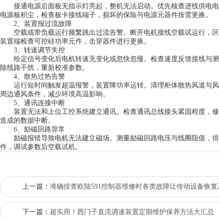
接通电源后面板无指示灯亮起，整机无法启动。优先核查进线供电电
电源板积尘，检查板卡接线端子，损坏的保险与电源元器件按需更换。
2、装置报过流故障
空载或带负载运行频繁跳出过流告警。断开电机接线空载试运行，区
装置端检查可控硅功率元件，击穿器件进行更换。
3、转速调节失控
给定信号变化后电机转速无变化或忽快忽慢。检查速度反馈接线与测
除线路干扰，重新校准参数。
4、散热过热告警
运行短时间触发超温报警，装置降功率运转。清理柜体散热风道与风
周边通风条件，减少环境高温影响。
5、通讯连接中断
装置无法和上位工控系统建立通讯。检查通讯总线接头紧固程度，修
造成的数据中断。
6、励磁回路异常
励磁报错导致电机无法建立磁场。测量励磁回路电压与线圈阻值，排
件，调试参数后空载试机。
上一篇：
准确排查欧陆591控制器维修时各类故障让传动设备恢
下一篇：
超实用！西门子直流调速装置定期维护保养方法大汇总