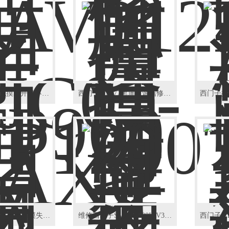
西门子MP277触摸屏开机不亮维修
西门子MP277黑屏（诚信修复）液晶屏碎维修
西门子IPC477工控机触摸失灵当天修好
维修西门子SMART700IEV3触摸屏按键失灵