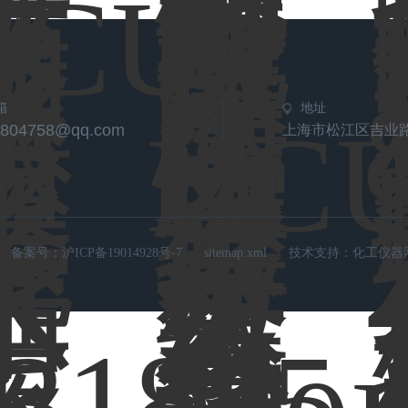
箱
地址
1804758@qq.com
上海市松江区吉业路4
备案号：
沪ICP备19014928号-7
sitemap.xml
技术支持：
化工仪器