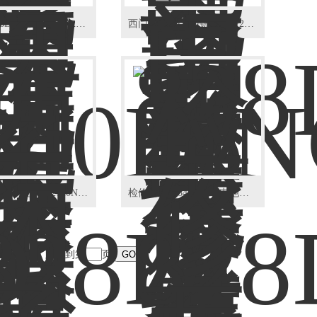
西门子828D数控机床报警231110维修
西门子828D龙门铣床报警231135故障
西门子840D系统风扇2120NCK报警维修
检修西门子840D系统电池报警2102NCK维修
末页
跳转到第
页