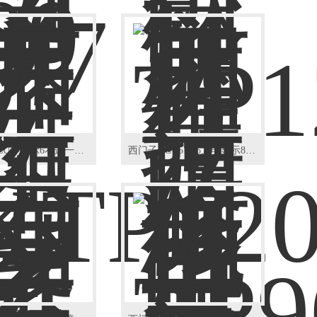
西门子NCU不显示6右边一排指示灯亮维修
西门子NCU572.5上电显示8代码维修