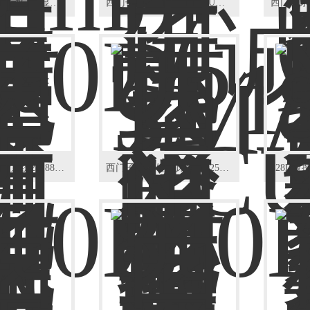
西门子840D不启动CCU显示113维修
西门子840D数控系统NCU数据丢失维修
西门子828D数控系统231885故障排除
西门子828D镗铣床报警025201（当天可修好）