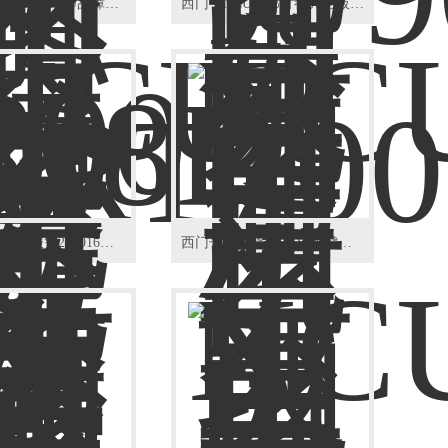
西门子系统840D/NCU故障维修
西门子NCU全部灯都亮主板坏维修
828D数控铣床报警207016（西门子）
西门子828D系统面板按键全部失灵修复