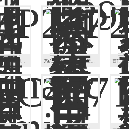
西门子840D机床NCU故障维修
系统主机NCU报警109故障维修（西门子）