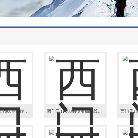
西门子操作屏TP900网线端口不通讯故障
西门子TP900触摸屏插网线口坏修理